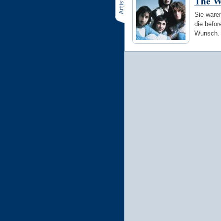
The 
Sie waren
die befor
Wunsch. 