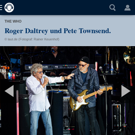
THE WHO
Roger Daltrey und Pete Townsend.
© laut.de (Fotograf: Rainer Keuenhof)