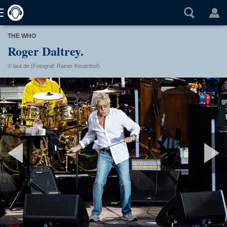
THE WHO
Roger Daltrey.
© laut.de (Fotograf: Rainer Keuenhof)