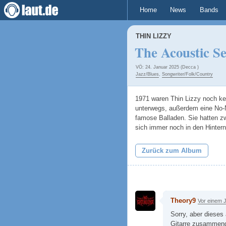
Home
News
Bands
THIN LIZZY
The Acoustic Se
VÖ: 24. Januar 2025 (Decca )
Jazz/Blues
,
Songwriter/Folk/Country
1971 waren Thin Lizzy noch ke
unterwegs, außerdem eine No-N
famose Balladen. Sie hatten z
sich immer noch in den Hintern
Zurück zum Album
Theory9
Vor einem 
Sorry, aber dieses
Gitarre zusammeng