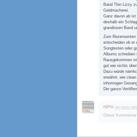
Band Thin Lizzy zu
Geldmacherei.
Ganz davon ab ist 
deshalb ein Schlag
grandiosen Band un
Zum Rezensenten nu
entscheiden ob er 
Songtexten oder g
Albums schreiben s
Rausgekommen ist 
gut wie nichts über
Dazu würde nämli
erwähnt, wie clean
inhomogen Gesang,
Die ganze Veröffent
HiPhi
Vor einem Jah
Dieser Kommentar