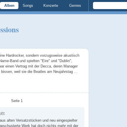
Alben
Songs
Konzerte
Genres
ssions
ine Hardrocker, sondern vorzugsweise akustisch
ame-Band und spielten "Eire" und "Dublin",
war einen Vertrag mit der Decca, deren Manager
 bissen, weil sie die Beatles am Neujahrstag …
Seite 1
Jahr
 aus alten Versatzstücken und neu eingespielter
eschusterte Werk hat doch nichts mehr mit der