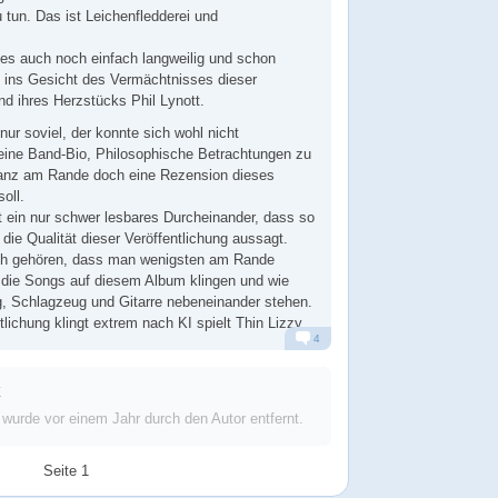
 tun. Das ist Leichenfledderei und
es auch noch einfach langweilig und schon
 ins Gesicht des Vermächtnisses dieser
d ihres Herzstücks Phil Lynott.
r soviel, der konnte sich wohl nicht
eine Band-Bio, Philosophische Betrachtungen zu
anz am Rande doch eine Rezension dieses
oll.
ein nur schwer lesbares Durcheinander, dass so
 die Qualität dieser Veröffentlichung aussagt.
ch gehören, dass man wenigsten am Rande
 die Songs auf diesem Album klingen und wie
 Schlagzeug und Gitarre nebeneinander stehen.
lichung klingt extrem nach KI spielt Thin Lizzy.
4
Alarm
Antworten
r
 wurde
vor einem Jahr
durch den Autor entfernt.
Seite 1