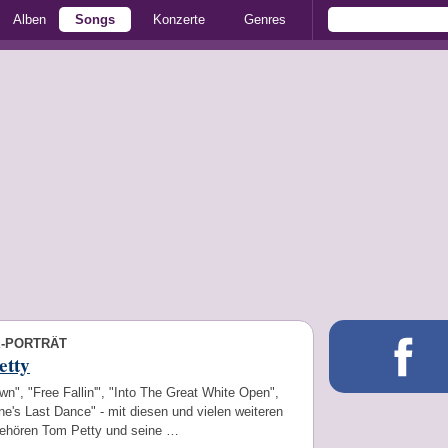
Alben
Songs
Konzerte
Genres
E-PORTRÄT
etty
n", "Free Fallin'", "Into The Great White Open",
e's Last Dance" - mit diesen und vielen weiteren
gehören Tom Petty und seine …