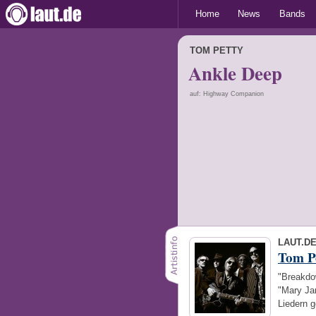
Home
News
Bands
TOM PETTY
Ankle Deep
auf: Highway Companion
LAUT.D
Tom P
"Breakdow
"Mary Jan
Liedern 