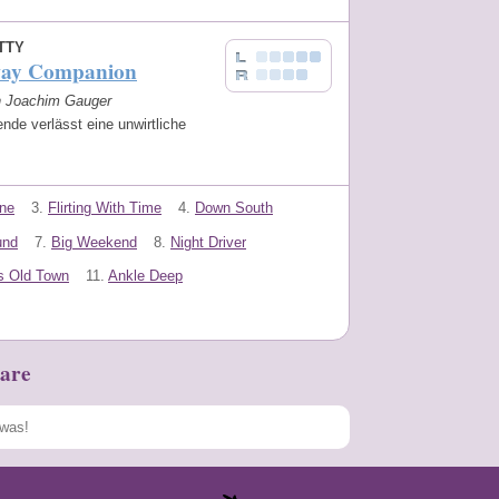
TTY
ay Companion
on Joachim Gauger
nde verlässt eine unwirtliche
ne
3.
Flirting With Time
4.
Down South
und
7.
Big Weekend
8.
Night Driver
s Old Town
11.
Ankle Deep
are
Speichern