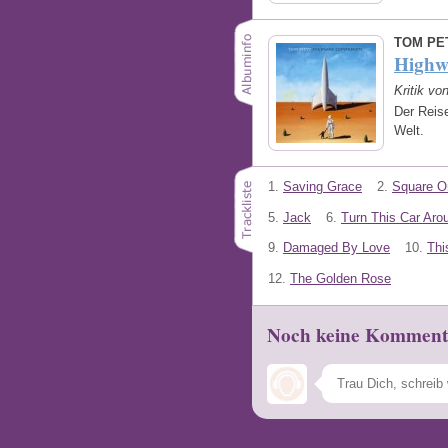
TOM PE
Highw
Kritik v
Der Reise
Welt.
1.
Saving Grace
2.
Square O
5.
Jack
6.
Turn This Car Aro
9.
Damaged By Love
10.
Thi
12.
The Golden Rose
Noch keine Komment