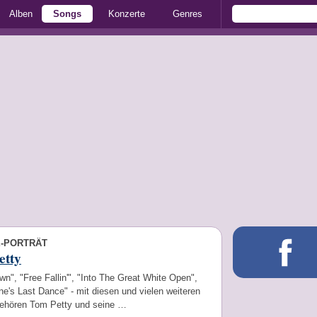
Alben
Songs
Konzerte
Genres
E-PORTRÄT
etty
n", "Free Fallin'", "Into The Great White Open",
e's Last Dance" - mit diesen und vielen weiteren
gehören Tom Petty und seine …