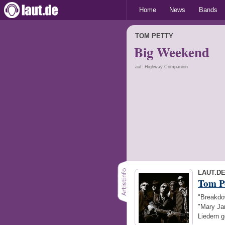
Home
News
Bands
TOM PETTY
Big Weekend
auf: Highway Companion
LAUT.D
Tom P
"Breakdow
"Mary Jan
Liedern 