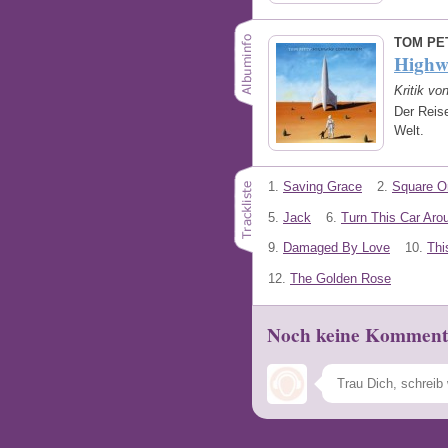
TOM PE
Highw
Kritik v
Der Reise
Welt.
1.
Saving Grace
2.
Square O
5.
Jack
6.
Turn This Car Aro
9.
Damaged By Love
10.
Thi
12.
The Golden Rose
Noch keine Komment