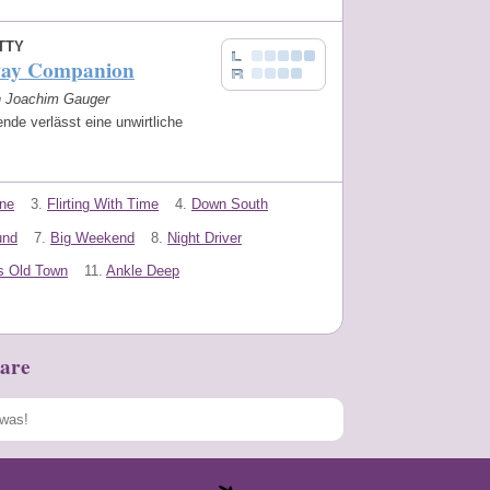
TTY
ay Companion
on Joachim Gauger
nde verlässt eine unwirtliche
ne
3.
Flirting With Time
4.
Down South
und
7.
Big Weekend
8.
Night Driver
s Old Town
11.
Ankle Deep
are
Speichern