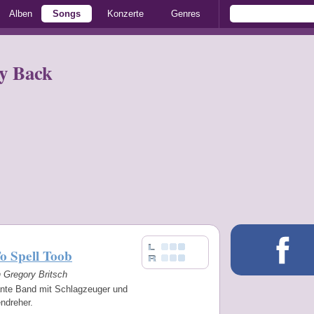
Alben
Songs
Konzerte
Genres
ay Back
o Spell Toob
n Gregory Britsch
ante Band mit Schlagzeuger und
ndreher.