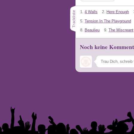
1.
4 Walls
2.
Here Enough
5.
Tension In The Playground
8.
Beaulieu
9.
The Miscreant
Noch keine Komment