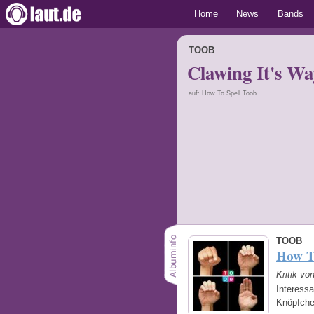
Home
News
Bands
TOOB
Clawing It's W
auf: How To Spell Toob
TOOB
How T
Kritik vo
Interess
Knöpfche