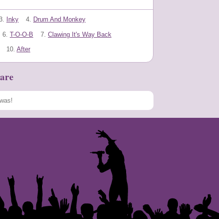
3.
Inky
4.
Drum And Monkey
6.
T-O-O-B
7.
Clawing It's Way Back
10.
After
are
Speichern