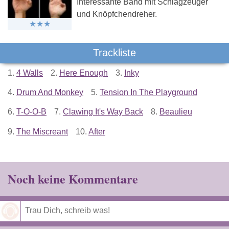
Interessante Band mit Schlagzeuger
und Knöpfchendreher.
Trackliste
1.
4 Walls
2.
Here Enough
3.
Inky
4.
Drum And Monkey
5.
Tension In The Playground
6.
T-O-O-B
7.
Clawing It's Way Back
8.
Beaulieu
9.
The Miscreant
10.
After
Noch keine Kommentare