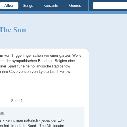
Alben
Songs
Konzerte
Genres
 The Sun
bum von Triggerfinger schon vor einer ganzen Weile
kam der sympathischen Band aus Belgien eine
einer Spaß für eine holländische Radioshow
 ihre Coverversion von Lykke Lis "I Follow …
Seite 1
ren
k kennt man natürlich - jeder, der EX-
at, kennt die Band - The Milllionaire -