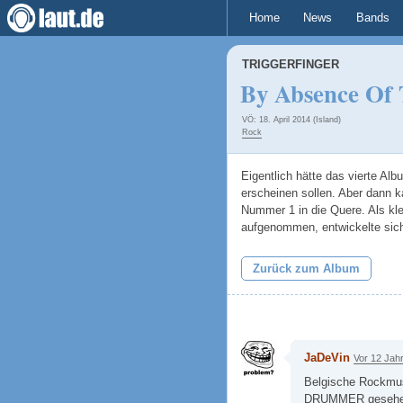
Home
News
Bands
TRIGGERFINGER
By Absence Of
VÖ: 18. April 2014 (Island)
Rock
Eigentlich hätte das vierte Al
erscheinen sollen. Aber dann 
Nummer 1 in die Quere. Als kl
aufgenommen, entwickelte sich
Zurück zum Album
JaDeVin
Vor 12 Jah
Belgische Rockmusi
DRUMMER gesehen h