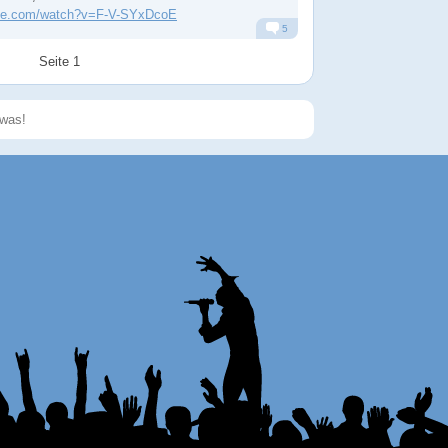
ube.com/watch?v=F-V-SYxDcoE
5
Alarm
Antworten
Seite 1
Speichern