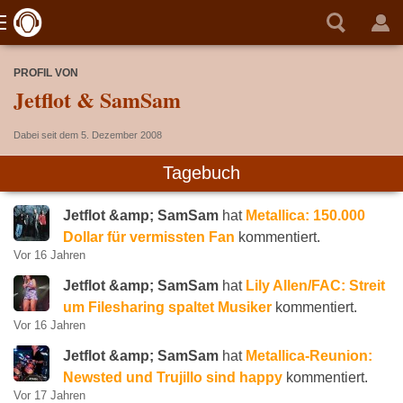
PROFIL VON
Jetflot & SamSam
Dabei seit dem 5. Dezember 2008
Tagebuch
Jetflot &amp; SamSam
hat
Metallica: 150.000
Dollar für vermissten Fan
kommentiert.
Vor 16 Jahren
Jetflot &amp; SamSam
hat
Lily Allen/FAC: Streit
um Filesharing spaltet Musiker
kommentiert.
Vor 16 Jahren
Jetflot &amp; SamSam
hat
Metallica-Reunion:
Newsted und Trujillo sind happy
kommentiert.
Vor 17 Jahren