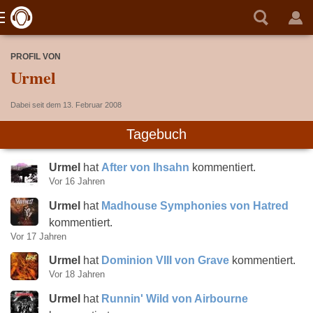
PROFIL VON
Urmel
Dabei seit dem 13. Februar 2008
Tagebuch
Urmel
hat
After von Ihsahn
kommentiert.
Vor 16 Jahren
Urmel
hat
Madhouse Symphonies von Hatred
kommentiert.
Vor 17 Jahren
Urmel
hat
Dominion VIII von Grave
kommentiert.
Vor 18 Jahren
Urmel
hat
Runnin' Wild von Airbourne