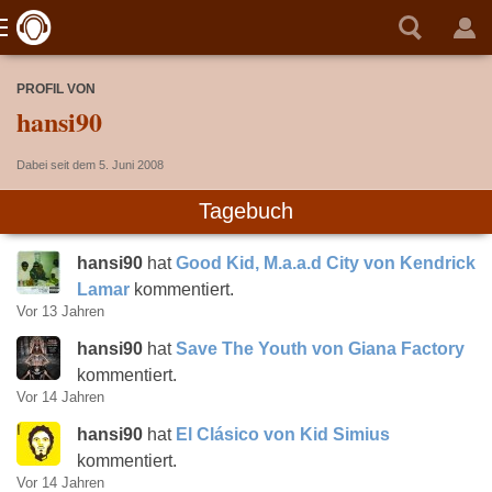
PROFIL VON
hansi90
Dabei seit dem 5. Juni 2008
Tagebuch
hansi90
hat
Good Kid, M.a.a.d City von Kendrick
Lamar
kommentiert.
Vor 13 Jahren
hansi90
hat
Save The Youth von Giana Factory
kommentiert.
Vor 14 Jahren
hansi90
hat
El Clásico von Kid Simius
kommentiert.
Vor 14 Jahren