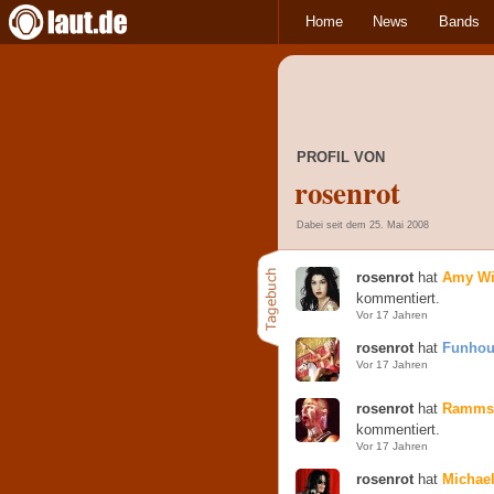
Home
News
Bands
PROFIL VON
rosenrot
Dabei seit dem 25. Mai 2008
rosenrot
hat
Amy Wi
kommentiert.
Vor 17 Jahren
rosenrot
hat
Funhou
Vor 17 Jahren
rosenrot
hat
Rammst
kommentiert.
Vor 17 Jahren
rosenrot
hat
Michael