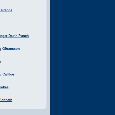
a Grande
inger Death Punch
g Göransson
u
ic Callboy
rokes
 Sabbath