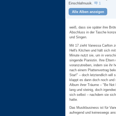
Einschlafmusik.
1
Alle Alben anzeigen
weiß, dass sie später ihre Bröt
Abschluss in der Tasche konzen
und Singen.
Mit 17 zieht Vanessa Carlton 
Hell's Kitchen und hält sich m
Minute nutzt sie, um in verschi
singende Pianistin. Ihre Eltern 
voranzutreiben, indem sie ihr
nach einem Plattenvertrag bek
Star!" – doch letztendlich will
klappt es dann doch noch und 
Album ihrer Träume – "Be Not 
lang und steinig, doch irgendw
sich selbst – nachdem sie sich
hatte.
Das Musikbusiness ist für Vane
aufregend und keineswegs anst