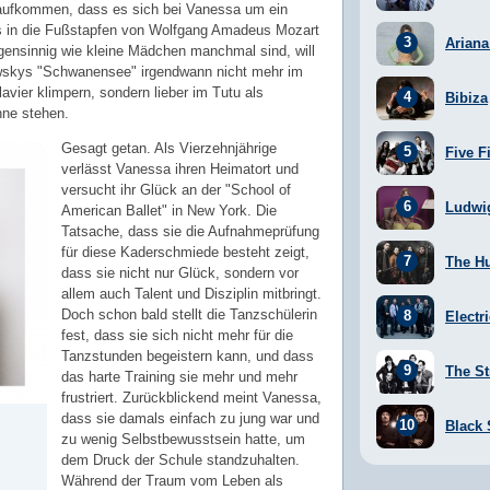
g aufkommen, dass es sich bei Vanessa um ein
s in die Fußstapfen von Wolfgang Amadeus Mozart
Arian
Eigensinnig wie kleine Mädchen manchmal sind, will
wskys "Schwanensee" irgendwann nicht mehr im
vier klimpern, sondern lieber im Tutu als
Bibiza
hne stehen.
Gesagt getan. Als Vierzehnjährige
Five F
verlässt Vanessa ihren Heimatort und
versucht ihr Glück an der "School of
Ludwi
American Ballet" in New York. Die
Tatsache, dass sie die Aufnahmeprüfung
für diese Kaderschmiede besteht zeigt,
The H
dass sie nicht nur Glück, sondern vor
allem auch Talent und Disziplin mitbringt.
Doch schon bald stellt die Tanzschülerin
Electr
fest, dass sie sich nicht mehr für die
Tanzstunden begeistern kann, und dass
The St
das harte Training sie mehr und mehr
frustriert. Zurückblickend meint Vanessa,
dass sie damals einfach zu jung war und
Black
zu wenig Selbstbewusstsein hatte, um
dem Druck der Schule standzuhalten.
Während der Traum vom Leben als