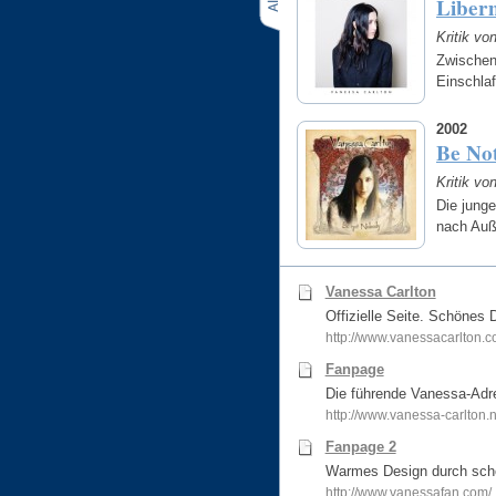
Liber
Kritik vo
Zwischen
Einschla
2002
Be No
Kritik vo
Die junge
nach Au
Vanessa Carlton
Offizielle Seite. Schönes
http://www.vanessacarlton.
Fanpage
Die führende Vanessa-Adr
http://www.vanessa-carlton.n
Fanpage 2
Warmes Design durch schö
http://www.vanessafan.com/