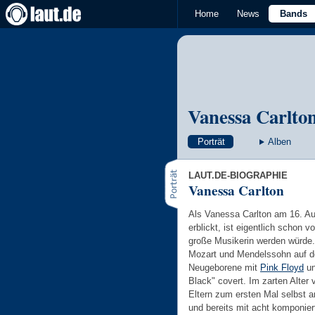
Home
News
Bands
Vanessa Carlto
Porträt
Alben
LAUT.DE-BIOGRAPHIE
Vanessa Carlton
Als Vanessa Carlton am 16. Au
erblickt, ist eigentlich schon 
große Musikerin werden würde
Mozart und Mendelssohn auf de
Neugeborene mit
Pink Floyd
un
Black" covert. Im zarten Alter
Eltern zum ersten Mal selbst a
und bereits mit acht komponier