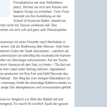
Primaballerina wie eine Seifenblase
platzt, flüchtet sie sich ans Klavier und
beginnt Songs zu schreiben. Trotz Frust
beendet sie ihre Ausbildung an der
School of American Ballet, obwohl sie
chen nicht mit Tanzen verdienen will. Den
triert sie sich voll und ganz aufs Klavierspielen
zusammen mit einer Freundin nach Manhattan in
it einem Job als Bedienung über Wasser. Jede freie
edenen Clubs der Stadt aufzutreten – natürlich als
unterstützen sie tatkräftig die musikalische Karriere
 helfen ein Demotape aufzunehmen. Auf der Suche
ommt Vanessa oft den Satz zu hören – "Du bist ein
 sie kein Label unter Vertrag nehmen. Irgendwann
sie produziert mit Ron Fair und A&M Records das
Nobody". Der Weg bis zum fertigen Debutalbum ist
o unterwegs findet die ehemalige Ballerina wieder zu
 lange Zeit alleingelassen und unverstanden gefühlt
ssa im Vergleich zur Welt des Ballett toll und
rengend. Es macht ihr sichtlich Spaß der ganzen