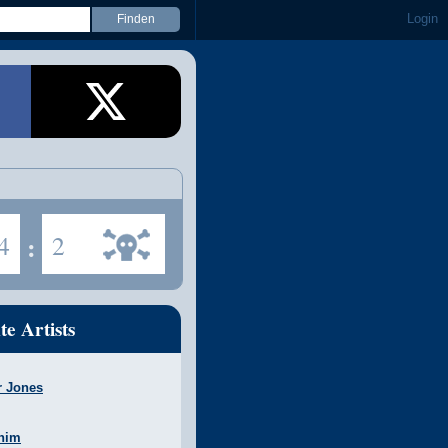
Login
4
:
2
te Artists
r Jones
nim