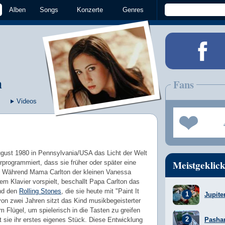
Alben
Songs
Konzerte
Genres
n
Fans
Videos
gust 1980 in Pennsylvania/USA das Licht der Welt
Meistgeklick
vorprogrammiert, dass sie früher oder später eine
. Während Mama Carlton der kleinen Vanessa
m Klavier vorspielt, beschallt Papa Carlton das
d den
Rolling Stones
, die sie heute mit "Paint It
Jupite
 von zwei Jahren sitzt das Kind musikbegeisterter
m Flügel, um spielerisch in die Tasten zu greifen
t sie ihr erstes eigenes Stück. Diese Entwicklung
Pasha