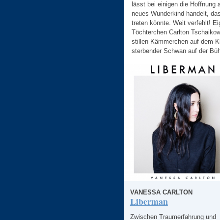
lässt bei einigen die Hoffnun
neues Wunderkind handelt, da
treten könnte. Weit verfehlt! 
Töchterchen Carlton Tschaiko
stillen Kämmerchen auf dem Kla
sterbender Schwan auf der Bü
VANESSA CARLTON
Liberman
Zwischen Traumerfahrung und