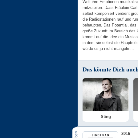
Welt ihre Emotionen musikalis
mitzuteilen. Dass Fräulein Carl
selbst komponiert verdient gro
die Radiostationen rauf und ru
behaupten. Das Potential, das 
große Zukunft im Bereich des 
kommt auf die Idee ein Musica
in dem sie selbst die Hauptro
würde es ja nicht mangeln ...
Das könnte Dich auch 
Sting
2016