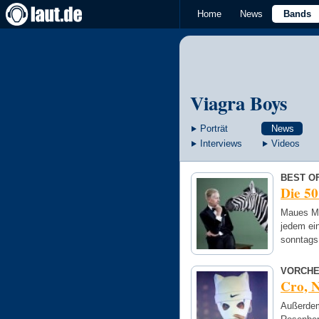
Home
News
Bands
Viagra Boys
Porträt
News
Interviews
Videos
BEST OF
Die 50
Maues Mu
jedem ein
sonntags
VORCHE
Cro, N
Außerdem