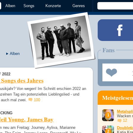
Alben
Songs
Konzerte
Genres
Fans
Alben
 2022
 Songs des Jahres
sikjahr? Von wegen! Im Schnitt erschien 2022 an
zelnen Tag ein potenzielles Lieblingslied - und
Meistgelese
 auch mal zwei.
100
Metalspli
CKING
Wacken r
eil Young, James Bay
12
 neu am Freitag: Journey, Ayliva, Marianne
Doublet
Katja Kr