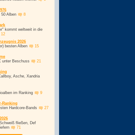
1976
, 50 Alben
8
ark
r" kommt weltweit in die
12
nzeugnis 2026
er) besten Alben
15
ime
C unter Beschuss
21
king
Callboy, Asche, Xandria
dioalben im Ranking
9
r-Ranking
esten Hardcore-Bands
27
2026
Schweiß fließen, Def
iefern
71