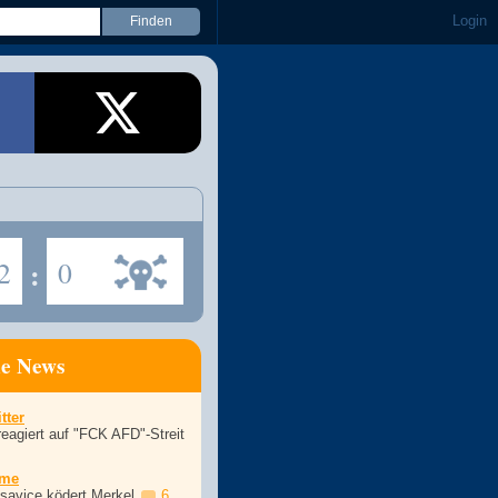
Login
2
:
0
ne News
tter
eagiert auf "FCK AFD"-Streit
ime
asavice ködert Merkel
6