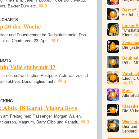
g, The Faim, Jeremy Loops, Powerwolf, Wu-Lu,
oys, Baxter Dury etc.
3
Best of 
50 Jahre
E-CHARTS
op 20 der Woche
Linkin P
"Unshatte
eiger und Dauerbrenner im Redaktionsradio: Das
Kinos
laut.de-Charts vom 23. April.
0
Zwische
Die (bish
Doublet
 BOYS
Pöbel M
in Vallé stirbt mit 47
Vorchec
rrist des schwedischen Postpunk-Acts war zuletzt
Electric 
kein aktives Bandmitglied mehr.
3
13
Muse
Alle Stu
CKING
 Abdi, 18 Karat, Viagra Boys
Klassike
Die 30 b
 am Freitag neu: Passenger, Morgan Wallen,
Wacken 
Dickerson, Magnum, Barry Gibb und Xanadu.
3
Bier und 
Leppard l