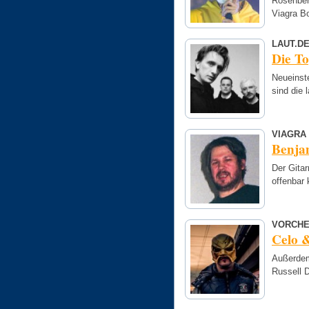
Rosenber
Viagra B
LAUT.D
Die T
Neueinst
sind die 
VIAGRA
Benjam
Der Gita
offenbar 
VORCHE
Celo &
Außerdem
Russell 