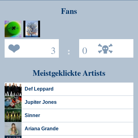
Speichern
Fans
3
:
0
Meistgeklickte Artists
Def Leppard
Jupiter Jones
Sinner
Ariana Grande