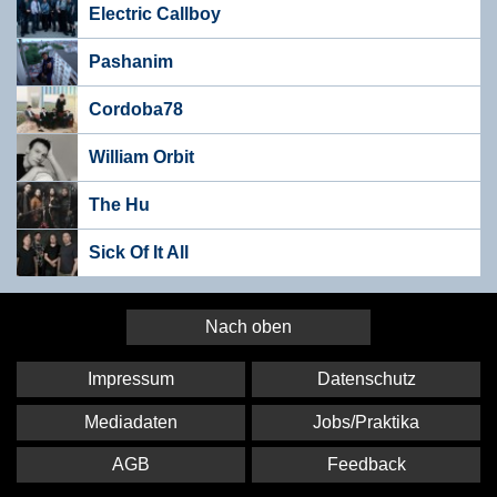
Electric Callboy
Pashanim
Cordoba78
William Orbit
The Hu
Sick Of It All
Nach oben
Impressum
Datenschutz
Mediadaten
Jobs/Praktika
AGB
Feedback