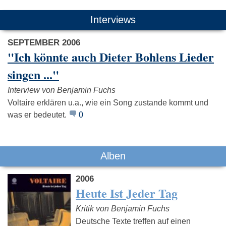
Das könnte Dich auch interessieren:
Interviews
SEPTEMBER 2006
"Ich könnte auch Dieter Bohlens Lieder
singen ..."
Interview von Benjamin Fuchs
The Notwist
Muff Potter
The Strok
Voltaire erklären u.a., wie ein Song zustande kommt und
was er bedeutet.
0
Alben
2006
Heute Ist Jeder Tag
Kritik von Benjamin Fuchs
Deutsche Texte treffen auf einen