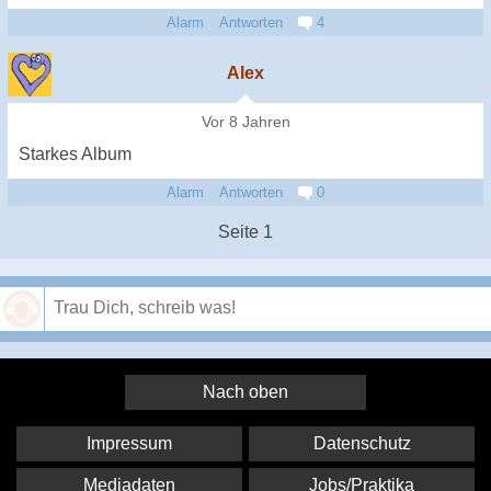
Alarm
Antworten
4
Alex
Vor 8 Jahren
Starkes Album
Alarm
Antworten
0
Seite 1
Speichern
Nach oben
Impressum
Datenschutz
Mediadaten
Jobs/Praktika