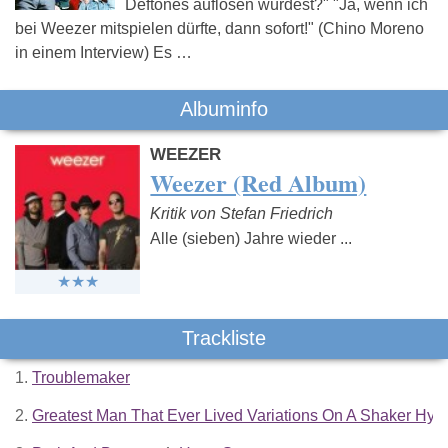
Deftones auflösen würdest?" "Ja, wenn ich
bei Weezer mitspielen dürfte, dann sofort!" (Chino Moreno
in einem Interview) Es …
Albuminfo
WEEZER
Weezer (Red Album)
Kritik von Stefan Friedrich
Alle (sieben) Jahre wieder ...
Trackliste
1.
Troublemaker
2.
Greatest Man That Ever Lived Variations On A Shaker Hy