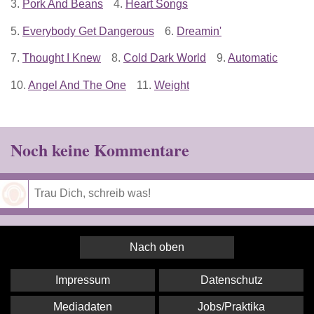
3.
Pork And Beans
4.
Heart Songs
5.
Everybody Get Dangerous
6.
Dreamin'
7.
Thought I Knew
8.
Cold Dark World
9.
Automatic
10.
Angel And The One
11.
Weight
Noch keine Kommentare
Speichern
Nach oben
Impressum
Datenschutz
Mediadaten
Jobs/Praktika