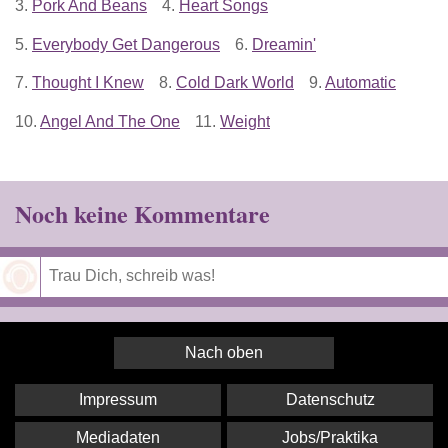
3.
Pork And Beans
4.
Heart Songs
5.
Everybody Get Dangerous
6.
Dreamin'
7.
Thought I Knew
8.
Cold Dark World
9.
Automatic
10.
Angel And The One
11.
Weight
Noch keine Kommentare
Speichern
Nach oben
Impressum
Datenschutz
Mediadaten
Jobs/Praktika