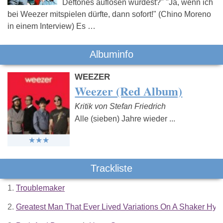
Deftones auflösen würdest?" "Ja, wenn ich
bei Weezer mitspielen dürfte, dann sofort!" (Chino Moreno
in einem Interview) Es …
Albuminfo
WEEZER
Weezer (Red Album)
Kritik von Stefan Friedrich
Alle (sieben) Jahre wieder ...
Trackliste
1.
Troublemaker
2.
Greatest Man That Ever Lived Variations On A Shaker Hy