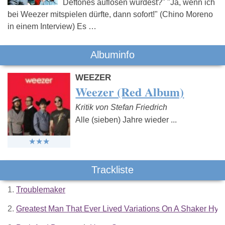
Deftones auflösen würdest?" "Ja, wenn ich
bei Weezer mitspielen dürfte, dann sofort!" (Chino Moreno
in einem Interview) Es …
Albuminfo
WEEZER
Weezer (Red Album)
Kritik von Stefan Friedrich
Alle (sieben) Jahre wieder ...
Trackliste
1.
Troublemaker
2.
Greatest Man That Ever Lived Variations On A Shaker Hy