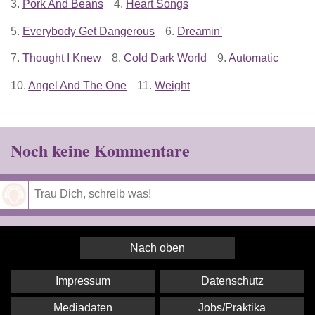
3.
Pork And Beans
4.
Heart Songs
5.
Everybody Get Dangerous
6.
Dreamin'
7.
Thought I Knew
8.
Cold Dark World
9.
Automatic
10.
Angel And The One
11.
Weight
Noch keine Kommentare
Speichern
Nach oben
Impressum
Datenschutz
Mediadaten
Jobs/Praktika