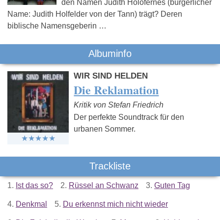
den Namen Judith Holofernes (bürgerlicher
Name: Judith Holfelder von der Tann) trägt? Deren
biblische Namensgeberin …
Albuminfo
WIR SIND HELDEN
Die Reklamation
Kritik von Stefan Friedrich
Der perfekte Soundtrack für den
urbanen Sommer.
Trackliste
1.
Ist das so?
2.
Rüssel an Schwanz
3.
Guten Tag
4.
Denkmal
5.
Du erkennst mich nicht wieder