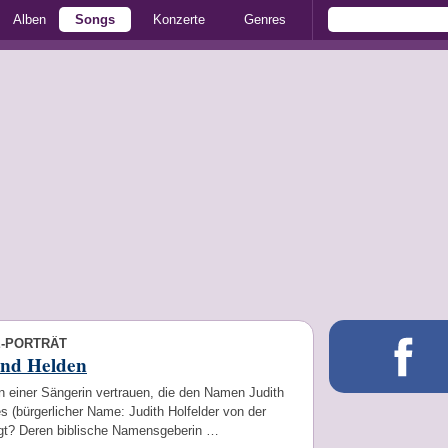
Alben
Songs
Konzerte
Genres
E-PORTRÄT
ind Helden
 einer Sängerin vertrauen, die den Namen Judith
s (bürgerlicher Name: Judith Holfelder von der
ägt? Deren biblische Namensgeberin …