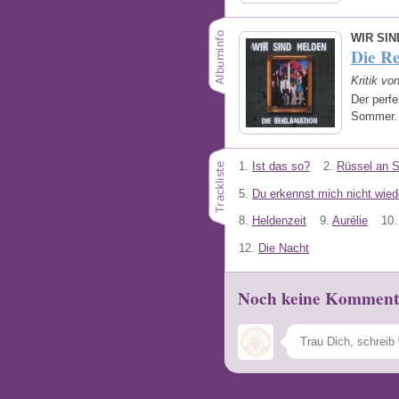
WIR SI
Die R
Kritik vo
Der perf
Sommer
1.
Ist das so?
2.
Rüssel an 
5.
Du erkennst mich nicht wied
8.
Heldenzeit
9.
Aurélie
10.
12.
Die Nacht
Noch keine Komment