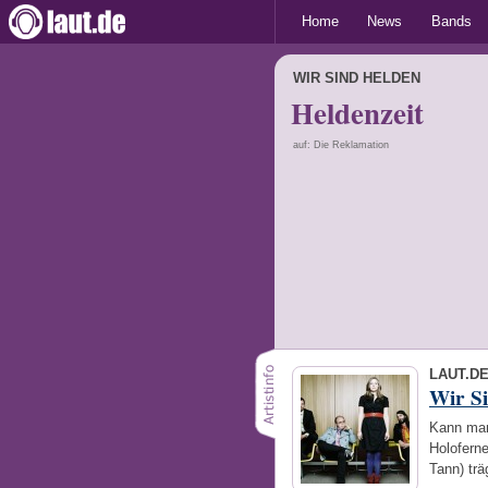
Home
News
Bands
WIR SIND HELDEN
Heldenzeit
auf: Die Reklamation
LAUT.D
Wir S
Kann man
Holoferne
Tann) tr