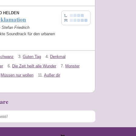
ND HELDEN
eklamation
n Stefan Friedrich
ekte Soundtrack für den urbanen
.
Schwanz
3.
Guten Tag
4.
Denkmal
er
6.
Die Zeit heilt alle Wunder
7.
Monster
Müssen nur wollen
11.
Außer dir
are
Speichern