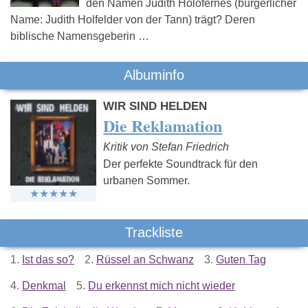
den Namen Judith Holofernes (bürgerlicher
Name: Judith Holfelder von der Tann) trägt? Deren
biblische Namensgeberin …
Albuminfo
WIR SIND HELDEN
Die Reklamation
Kritik von Stefan Friedrich
Der perfekte Soundtrack für den
urbanen Sommer.
Trackliste
1.
Ist das so?
2.
Rüssel an Schwanz
3.
Guten Tag
4.
Denkmal
5.
Du erkennst mich nicht wieder