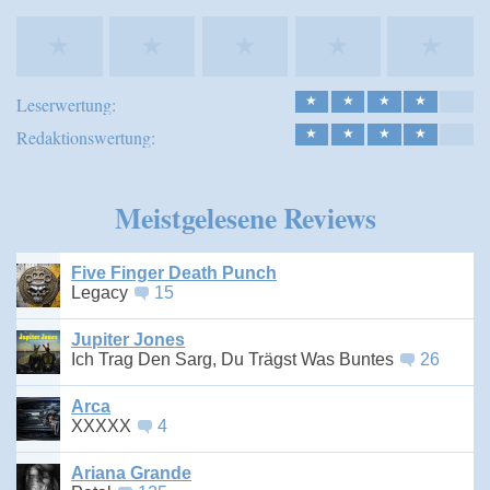
★
★
★
★
★
Leserwertung:
★
★
★
★
Redaktionswertung:
★
★
★
★
Meistgelesene Reviews
Five Finger Death Punch
Legacy
15
Jupiter Jones
Ich Trag Den Sarg, Du Trägst Was Buntes
26
Arca
XXXXX
4
Ariana Grande