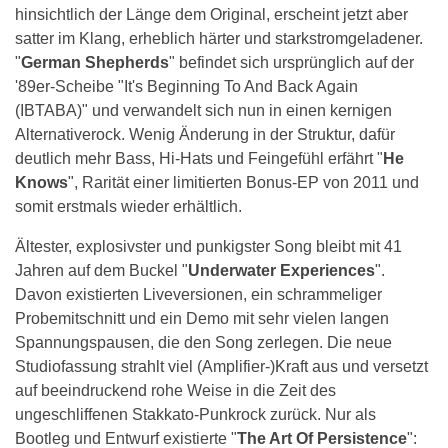
hinsichtlich der Länge dem Original, erscheint jetzt aber
satter im Klang, erheblich härter und starkstromgeladener.
"
German Shepherds
" befindet sich ursprünglich auf der
'89er-Scheibe "It's Beginning To And Back Again
(IBTABA)" und verwandelt sich nun in einen kernigen
Alternativerock. Wenig Änderung in der Struktur, dafür
deutlich mehr Bass, Hi-Hats und Feingefühl erfährt "
He
Knows
", Rarität einer limitierten Bonus-EP von 2011 und
somit erstmals wieder erhältlich.
Ältester, explosivster und punkigster Song bleibt mit 41
Jahren auf dem Buckel "
Underwater Experiences
".
Davon existierten Liveversionen, ein schrammeliger
Probemitschnitt und ein Demo mit sehr vielen langen
Spannungspausen, die den Song zerlegen. Die neue
Studiofassung strahlt viel (Amplifier-)Kraft aus und versetzt
auf beeindruckend rohe Weise in die Zeit des
ungeschliffenen Stakkato-Punkrock zurück. Nur als
Bootleg und Entwurf existierte "
The Art Of Persistence
":