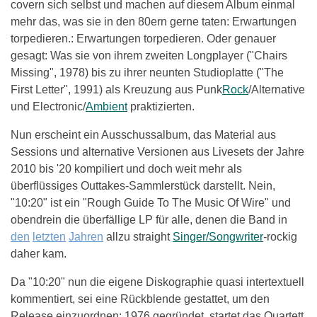
covern sich selbst und machen auf diesem Album einmal
mehr das, was sie in den 80ern gerne taten: Erwartungen
torpedieren.: Erwartungen torpedieren. Oder genauer
gesagt: Was sie von ihrem zweiten Longplayer ("Chairs
Missing", 1978) bis zu ihrer neunten Studioplatte ("The
First Letter", 1991) als Kreuzung aus Punk
Rock
/Alternative
und Electronic/
Ambient
praktizierten.
Nun erscheint ein Ausschussalbum, das Material aus
Sessions und alternative Versionen aus Livesets der Jahre
2010 bis '20 kompiliert und doch weit mehr als
überflüssiges Outtakes-Sammlerstück darstellt. Nein,
"10:20" ist ein "Rough Guide To The Music Of Wire" und
obendrein die überfällige LP für alle, denen die Band in
den
letzten
Jahren
allzu straight
Singer/Songwriter
-rockig
daher kam.
Da "10:20" nun die eigene Diskographie quasi intertextuell
kommentiert, sei eine Rückblende gestattet, um den
Release einzuordnen: 1976 gegründet, startet das Quartett