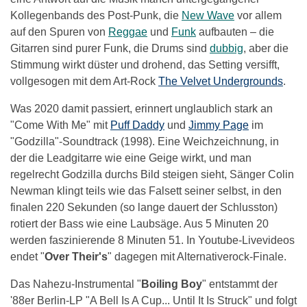
Kollegenbands des Post-Punk, die
New Wave
vor allem
auf den Spuren von
Reggae
und
Funk
aufbauten – die
Gitarren sind purer Funk, die Drums sind
dubbig
, aber die
Stimmung wirkt düster und drohend, das Setting versifft,
vollgesogen mit dem Art-Rock
The Velvet Undergrounds
.
Was 2020 damit passiert, erinnert unglaublich stark an
"Come With Me" mit
Puff Daddy
und
Jimmy Page
im
"Godzilla"-Soundtrack (1998). Eine Weichzeichnung, in
der die Leadgitarre wie eine Geige wirkt, und man
regelrecht Godzilla durchs Bild steigen sieht, Sänger Colin
Newman klingt teils wie das Falsett seiner selbst, in den
finalen 220 Sekunden (so lange dauert der Schlusston)
rotiert der Bass wie eine Laubsäge. Aus 5 Minuten 20
werden faszinierende 8 Minuten 51. In Youtube-Livevideos
endet "
Over Their's
" dagegen mit Alternativerock-Finale.
Das Nahezu-Instrumental "
Boiling Boy
" entstammt der
'88er Berlin-LP "A Bell Is A Cup... Until It Is Struck" und folgt