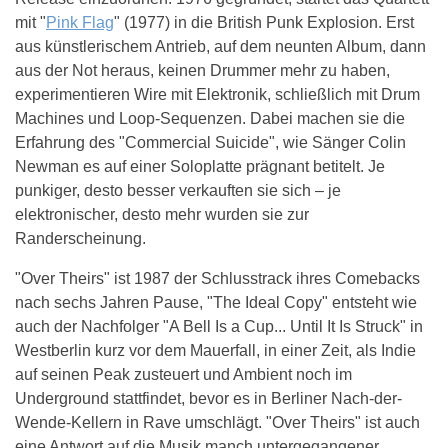
mit "
Pink Flag
" (1977) in die British Punk Explosion. Erst
aus künstlerischem Antrieb, auf dem neunten Album, dann
aus der Not heraus, keinen Drummer mehr zu haben,
experimentieren Wire mit Elektronik, schließlich mit Drum
Machines und Loop-Sequenzen. Dabei machen sie die
Erfahrung des "Commercial Suicide", wie Sänger Colin
Newman es auf einer Soloplatte prägnant betitelt. Je
punkiger, desto besser verkauften sie sich – je
elektronischer, desto mehr wurden sie zur
Randerscheinung.
"Over Theirs" ist 1987 der Schlusstrack ihres Comebacks
nach sechs Jahren Pause, "The Ideal Copy" entsteht wie
auch der Nachfolger "A Bell Is a Cup... Until It Is Struck" in
Westberlin kurz vor dem Mauerfall, in einer Zeit, als Indie
auf seinen Peak zusteuert und Ambient noch im
Underground stattfindet, bevor es in Berliner Nach-der-
Wende-Kellern in Rave umschlägt. "Over Theirs" ist auch
eine Antwort auf die Musik manch untergegangener