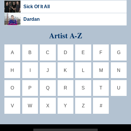
Sick Of It All
Dardan
Artist A-Z
A
B
C
D
E
F
G
H
I
J
K
L
M
N
O
P
Q
R
S
T
U
V
W
X
Y
Z
#