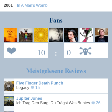
2001
In A Man's Womb
Fans
10
:
0
Meistgelesene Reviews
Five Finger Death Punch
Legacy
15
Jupiter Jones
Ich Trag Den Sarg, Du Trägst Was Buntes
26