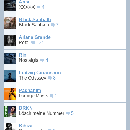
Arca
XXXXX
4
Black Sabbath
Black Sabbath
7
Ariana Grande
Petal
125
Rin
Nostalgia
4
Ludwig Göransson
The Odyssey
8
Pashanim
Lounge Musik
5
BRKN
Lösch meine Nummer
5
Bibiza