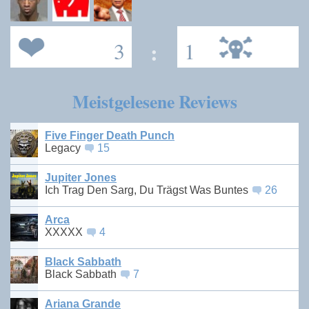
3
:
1
Meistgelesene Reviews
Five Finger Death Punch
Legacy
15
Jupiter Jones
Ich Trag Den Sarg, Du Trägst Was Buntes
26
Arca
XXXXX
4
Black Sabbath
Black Sabbath
7
Ariana Grande