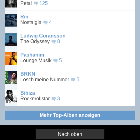
Petal
125
Rin
Nostalgia
4
Ludwig Göransson
The Odyssey
8
Pashanim
Lounge Musik
5
BRKN
Lösch meine Nummer
5
Bibiza
Rocknrollstar
3
Mehr Top-Alben anzeigen
Nach oben