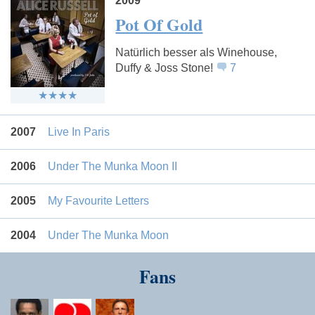
2009
Pot Of Gold
Natürlich besser als Winehouse,
Duffy & Joss Stone!
7
2007
Live In Paris
2006
Under The Munka Moon II
2005
My Favourite Letters
2004
Under The Munka Moon
Fans