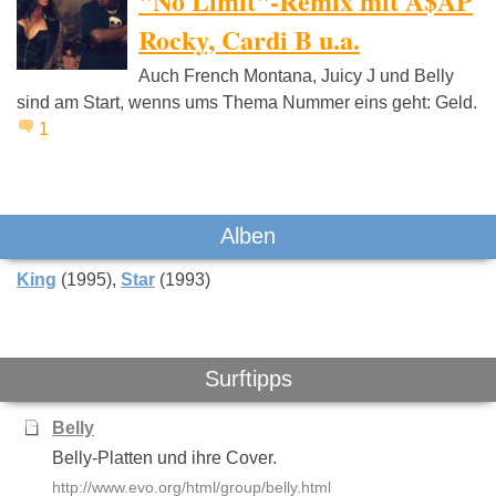
"No Limit"-Remix mit A$AP
Rocky, Cardi B u.a.
Auch French Montana, Juicy J und Belly
The Stranglers
The Streets
Mia
sind am Start, wenns ums Thema Nummer eins geht: Geld.
1
Alben
King
(1995)
Star
(1993)
Surftipps
Belly
Belly-Platten und ihre Cover.
http://www.evo.org/html/group/belly.html