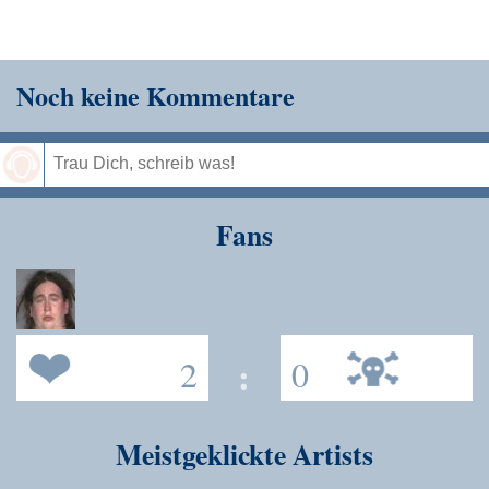
Noch keine Kommentare
Speichern
Fans
2
:
0
Meistgeklickte Artists