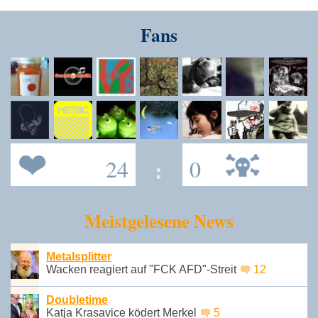
Fans
24
:
0
Meistgelesene News
Metalsplitter
Wacken reagiert auf "FCK AFD"-Streit
12
Doubletime
Katja Krasavice ködert Merkel
5