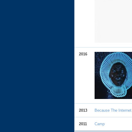
2016
2013
Because The Internet
2011
Camp