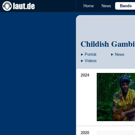
Home
News
Bands
Childish Gamb
Porträt
News
Videos
2024
2020