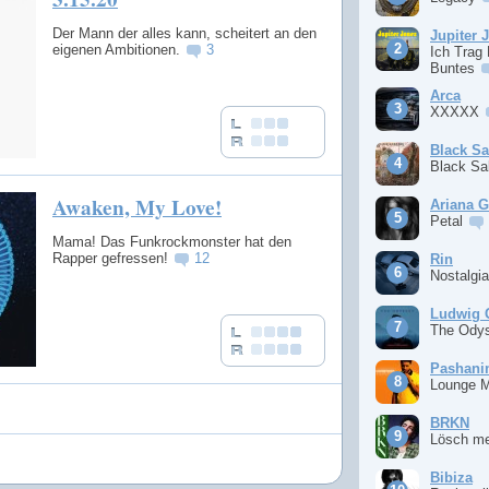
Der Mann der alles kann, scheitert an den
Jupiter 
eigenen Ambitionen.
3
Ich Trag
Buntes
Arca
XXXXX
Black S
Black S
Awaken, My Love!
Ariana 
Petal
Mama! Das Funkrockmonster hat den
Rapper gefressen!
12
Rin
Nostalgi
Ludwig 
The Ody
Pashan
Lounge 
BRKN
Lösch m
Bibiza