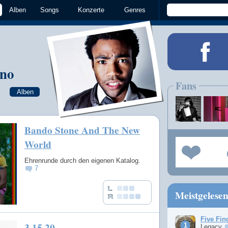
Alben
Songs
Konzerte
Genres
ino
Fans
Alben
Bando Stone And The New
World
Ehrenrunde durch den eigenen Katalog.
7
Meistgelese
Five Fin
3.15.20
Legacy