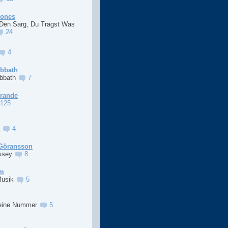
Jones
 Den Sarg, Du Trägst Was
24
4
abbath
abbath
7
Grande
125
a
4
Göransson
ssey
8
im
Musik
5
eine Nummer
5