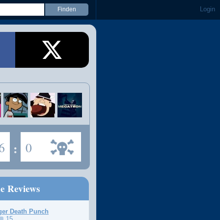
Login
6
:
0
ne Reviews
ger Death Punch
15