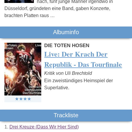
nach, fünf junge Männer irgendwo in
Düsseldorf, gründeten eine Band, gaben Konzerte,
brachten Platten raus …
Albuminfo
DIE TOTEN HOSEN
Live: Der Krach Der
Republik - Das Tourfinale
Kritik von Uli Brechtold
Ein zweistündiges Heimspiel der
Superlative.
Trackliste
1.
Drei Kreuze (Dass Wir Hier Sind)