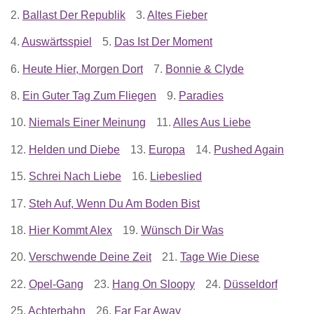
2.
Ballast Der Republik
3.
Altes Fieber
4.
Auswärtsspiel
5.
Das Ist Der Moment
6.
Heute Hier, Morgen Dort
7.
Bonnie & Clyde
8.
Ein Guter Tag Zum Fliegen
9.
Paradies
10.
Niemals Einer Meinung
11.
Alles Aus Liebe
12.
Helden und Diebe
13.
Europa
14.
Pushed Again
15.
Schrei Nach Liebe
16.
Liebeslied
17.
Steh Auf, Wenn Du Am Boden Bist
18.
Hier Kommt Alex
19.
Wünsch Dir Was
20.
Verschwende Deine Zeit
21.
Tage Wie Diese
22.
Opel-Gang
23.
Hang On Sloopy
24.
Düsseldorf
25.
Achterbahn
26.
Far Far Away