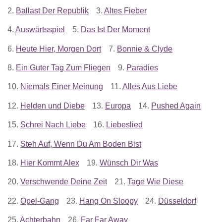
2.
Ballast Der Republik
3.
Altes Fieber
4.
Auswärtsspiel
5.
Das Ist Der Moment
6.
Heute Hier, Morgen Dort
7.
Bonnie & Clyde
8.
Ein Guter Tag Zum Fliegen
9.
Paradies
10.
Niemals Einer Meinung
11.
Alles Aus Liebe
12.
Helden und Diebe
13.
Europa
14.
Pushed Again
15.
Schrei Nach Liebe
16.
Liebeslied
17.
Steh Auf, Wenn Du Am Boden Bist
18.
Hier Kommt Alex
19.
Wünsch Dir Was
20.
Verschwende Deine Zeit
21.
Tage Wie Diese
22.
Opel-Gang
23.
Hang On Sloopy
24.
Düsseldorf
25.
Achterbahn
26.
Far Far Away