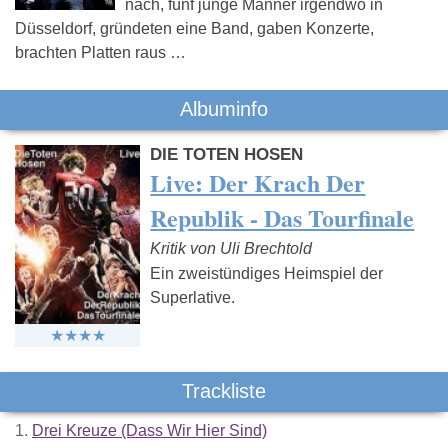
nach, fünf junge Männer irgendwo in
Düsseldorf, gründeten eine Band, gaben Konzerte,
brachten Platten raus …
Albuminfo
DIE TOTEN HOSEN
Live: Der Krach Der
Republik - Das Tourfinale
Kritik von Uli Brechtold
Ein zweistündiges Heimspiel der
Superlative.
Trackliste
1.
Drei Kreuze (Dass Wir Hier Sind)