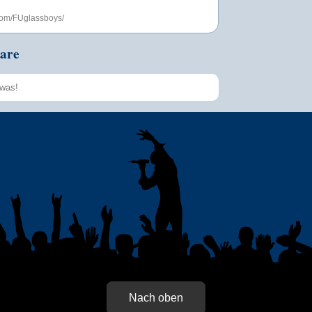
.com/FUglassboys/
are
Speichern
Nach oben