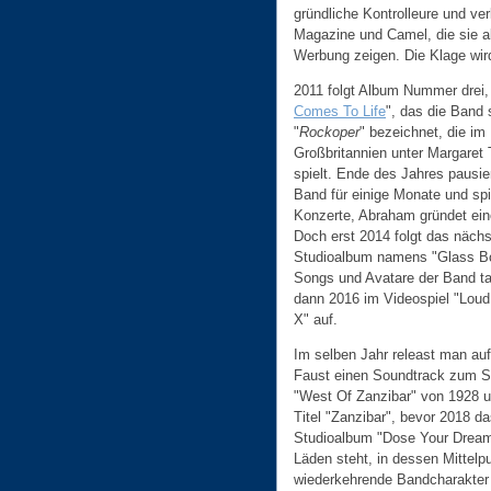
gründliche Kontrolleure und ver
Magazine und Camel, die sie al
Werbung zeigen. Die Klage wir
2011 folgt Album Nummer drei,
Comes To Life
", das die Band 
"
Rockoper
" bezeichnet, die im
Großbritannien unter Margaret 
spielt. Ende des Jahres pausier
Band für einige Monate und spi
Konzerte, Abraham gründet ein
Doch erst 2014 folgt das nächs
Studioalbum namens "Glass B
Songs und Avatare der Band t
dann 2016 im Videospiel "Loud
X" auf.
Im selben Jahr releast man auf
Faust einen Soundtrack zum 
"West Of Zanzibar" von 1928 
Titel "Zanzibar", bevor 2018 da
Studioalbum "Dose Your Dream
Läden steht, in dessen Mittelp
wiederkehrende Bandcharakter 