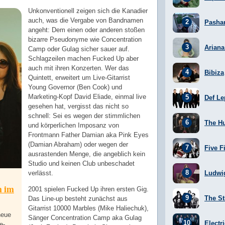
Unkonventionell zeigen sich die Kanadier
auch, was die Vergabe von Bandnamen
Pasha
angeht: Dem einen oder anderen stoßen
bizarre Pseudonyme wie Concentration
Arian
Camp oder Gulag sicher sauer auf.
Schlagzeilen machen Fucked Up aber
auch mit ihren Konzerten. Wer das
Bibiza
Quintett, erweitert um Live-Gitarrist
Young Governor (Ben Cook) und
Marketing-Kopf David Eliade, einmal live
Def Le
gesehen hat, vergisst das nicht so
schnell: Sei es wegen der stimmlichen
The H
und körperlichen Imposanz von
Frontmann Father Damian aka Pink Eyes
(Damian Abraham) oder wegen der
Five F
ausrastenden Menge, die angeblich kein
Studio und keinen Club unbeschadet
verlässt.
Ludwi
m im
2001 spielen Fucked Up ihren ersten Gig.
The St
Das Line-up besteht zunächst aus
Gitarrist 10000 Marbles (Mike Haliechuk),
neue
Sänger Concentration Camp aka Gulag
Electr
e-