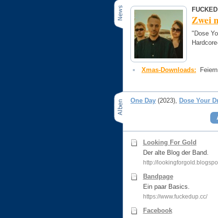
FUCKED
Zwei 
"Dose Yo
Hardcore
Xmas-Downloads:
Feiern
One Day
(2023)
Dose Your D
Looking For Gold
Der alte Blog der Band.
http://lookingforgold.blogsp
Bandpage
Ein paar Basics.
https://www.fuckedup.cc/
Facebook