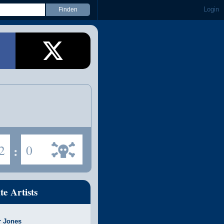
Login
2
:
0
te Artists
r Jones