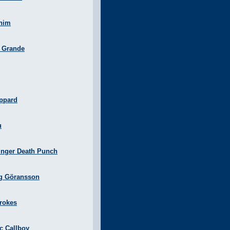
nim
a Grande
ppard
u
inger Death Punch
g Göransson
rokes
ic Callboy