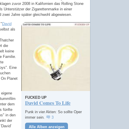
klagen zuvor 2008 in Kalifornien das Rolling Stone
s Unterstützer der Zigarettenmarke in einer
d zwei Jahre später gleichwohl abgewiesen.
 "
David
selbst als
Thatcher
t die
elt keine
e Familie.
te
oys". Eine
auchen
 On Planet
 eigene
FUCKED UP
Stummfilm
David Comes To Life
unter dem
s fünfte
Punk in vier Akten: So sollte Oper
s" in den
immer sein.
3
unkt der
'David'
Alle Alben anzeigen