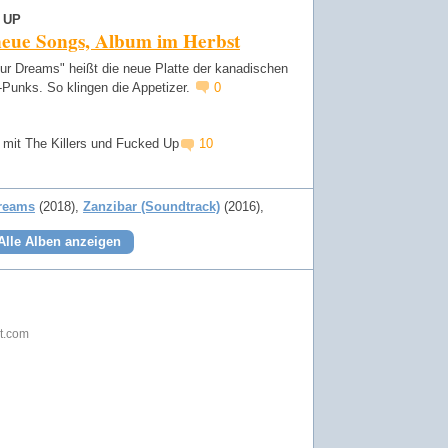
 UP
neue Songs, Album im Herbst
ur Dreams" heißt die neue Platte der kanadischen
-Punks. So klingen die Appetizer.
0
 mit The Killers und Fucked Up
10
reams
(2018)
Zanzibar (Soundtrack)
(2016)
Alle Alben anzeigen
ot.com