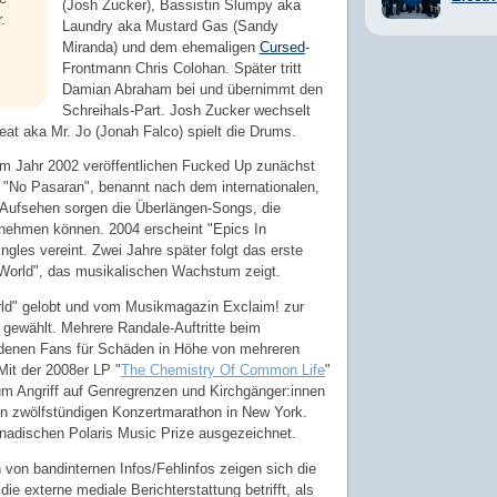
(Josh Zucker), Bassistin Slumpy aka
.
Laundry aka Mustard Gas (Sandy
Miranda) und dem ehemaligen
Cursed
-
Frontmann Chris Colohan. Später tritt
Damian Abraham bei und übernimmt den
Schreihals-Part. Josh Zucker wechselt
at aka Mr. Jo (Jonah Falco) spielt die Drums.
m Jahr 2002 veröffentlichen Fucked Up zunächst
r "No Pasaran", benannt nach dem internationalen,
r Aufsehen sorgen die Überlängen-Songs, die
nehmen können. 2004 erscheint "Epics In
ngles vereint. Zwei Jahre später folgt das erste
n World", das musikalischen Wachstum zeigt.
rld" gelobt und vom Musikmagazin Exclaim! zur
 gewählt. Mehrere Randale-Auftritte beim
denen Fans für Schäden in Höhe von mehreren
Mit der 2008er LP "
The Chemistry Of Common Life
"
m Angriff auf Genregrenzen und Kirchgänger:innen
en zwölfstündigen Konzertmarathon in New York.
nadischen Polaris Music Prize ausgezeichnet.
on bandinternen Infos/Fehlinfos zeigen sich die
ie externe mediale Berichterstattung betrifft, als