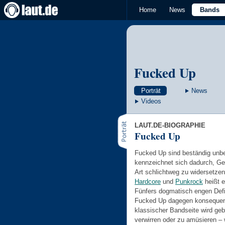
Home
News
Bands
Fucked Up
Porträt
News
Videos
LAUT.DE-BIOGRAPHIE
Fucked Up
Fucked Up sind beständig unbe
kennzeichnet sich dadurch, Gen
Art schlichtweg zu widersetze
Hardcore
und
Punkrock
heißt e
Fünfers dogmatisch engen Defi
Fucked Up dagegen konsequent
klassischer Bandseite wird geb
verwirren oder zu amüsieren –