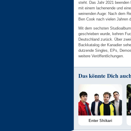
steht. Das Jahr 2021 beenden
mit einem lachenende und ein
weinenden Auge: Nach dem Rele
Ben Cook nach vielen Jahren di
Mit dem sechsten Studioalbum 
geschrieben wurde, kehren Fuc
Deutschland zurück. Über zwei
Backkatalog der Kanadier sehe
dutzende Singles, EPs, Demos 
weitere Veröffentlichungen.
Das könnte Dich auch 
Enter Shikari