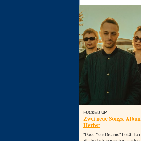
FUCKED UP
Zwei neue Songs, Albu
Herbst
"Dose Your Dreams" heißt die 
Platte der kanadischen Hardcor