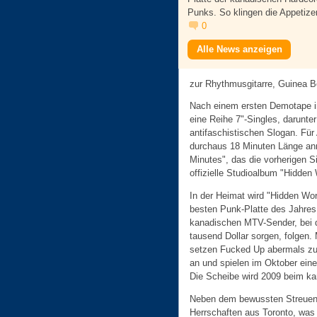
Punks. So klingen die Appetizer
0
Alle News anzeigen
zur Rhythmusgitarre, Guinea Be
Nach einem ersten Demotape i
eine Reihe 7"-Singles, darunte
antifaschistischen Slogan. Fü
durchaus 18 Minuten Länge an
Minutes", das die vorherigen Si
offizielle Studioalbum "Hidde
In der Heimat wird "Hidden Wo
besten Punk-Platte des Jahres
kanadischen MTV-Sender, bei 
tausend Dollar sorgen, folgen. 
setzen Fucked Up abermals zu
an und spielen im Oktober ein
Die Scheibe wird 2009 beim ka
Neben dem bewussten Streuen v
Herrschaften aus Toronto, was d