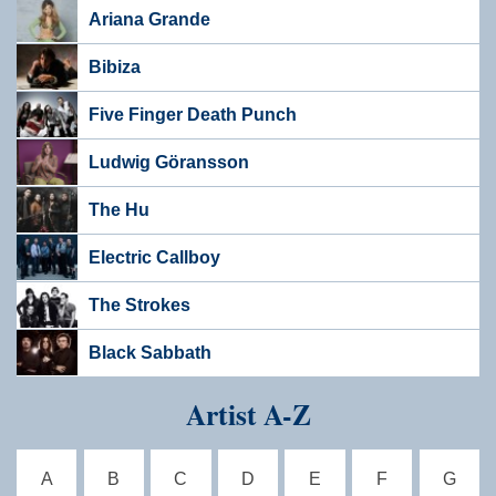
Ariana Grande
Bibiza
Five Finger Death Punch
Ludwig Göransson
The Hu
Electric Callboy
The Strokes
Black Sabbath
Artist A-Z
A
B
C
D
E
F
G