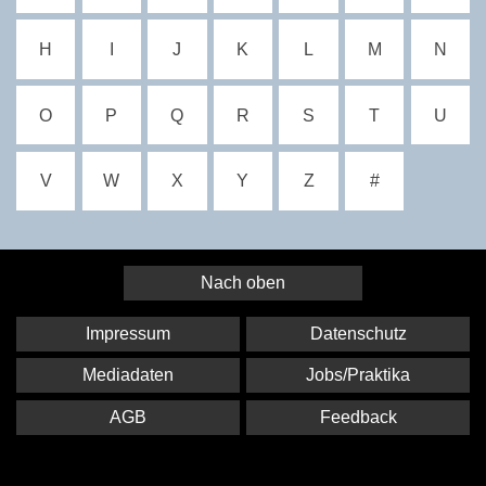
H
I
J
K
L
M
N
O
P
Q
R
S
T
U
V
W
X
Y
Z
#
Nach oben
Impressum
Datenschutz
Mediadaten
Jobs/Praktika
AGB
Feedback