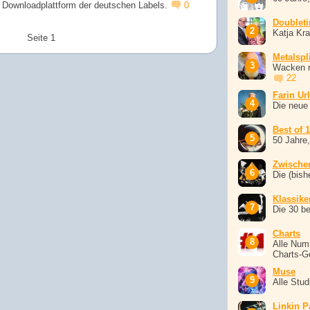
e Downloadplattform der deutschen Labels.
0
Doublet
Katja Kr
Seite 1
Metalspli
Wacken r
22
Farin Ur
Die neue
Best of 
50 Jahre
Zwische
Die (bish
Klassike
Die 30 b
Charts
Alle Num
Charts-G
Muse
Alle Stu
Linkin P