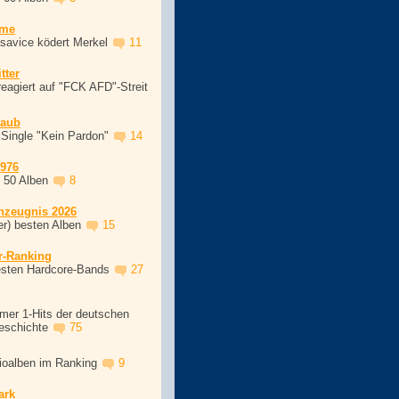
ime
asavice ködert Merkel
11
tter
eagiert auf "FCK AFD"-Streit
laub
 Single "Kein Pardon"
14
1976
, 50 Alben
8
nzeugnis 2026
er) besten Alben
15
r-Ranking
esten Hardcore-Bands
27
mer 1-Hits der deutschen
eschichte
75
dioalben im Ranking
9
ark