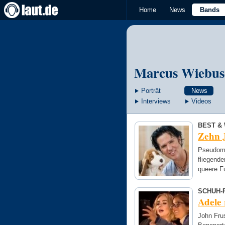
Home
News
Bands
Marcus Wiebus
Porträt
News
Interviews
Videos
BEST & 
Zehn 
Pseudome
fliegende
queere F
SCHUH-
Adele 
John Fru