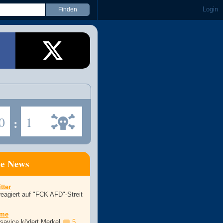
Login
0
:
1
ne News
tter
eagiert auf "FCK AFD"-Streit
ime
asavice ködert Merkel
5