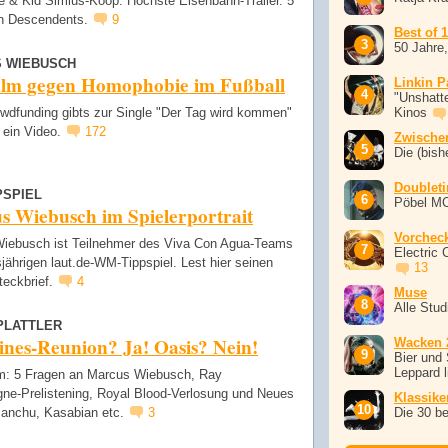
e & Kid Simius-Koop. Höchste Eisenbahn-Trailer. 5
n Descendents.
9
Best of 
50 Jahre
 WIEBUSCH
ilm gegen Homophobie im Fußball
Linkin P
"Unshatte
wdfunding gibts zur Single "Der Tag wird kommen"
Kinos
 ein Video.
172
Zwische
Die (bish
Doublet
PSPIEL
Pöbel M
s Wiebusch im Spielerportrait
Vorchec
iebusch ist Teilnehmer des Viva Con Agua-Teams
Electric 
jährigen laut.de-WM-Tippspiel. Lest hier seinen
13
teckbrief.
4
Muse
Alle Stu
PLATTLER
ines-Reunion? Ja! Oasis? Nein!
Wacken 
Bier und 
Leppard l
: 5 Fragen an Marcus Wiebusch, Ray
ne-Prelistening, Royal Blood-Verlosung und Neues
Klassike
anchu, Kasabian etc.
3
Die 30 b