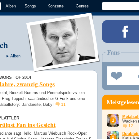
Alben
Songs
Konzerte
Genres
ch
Fans
Alben
WORST OF 2014
Jahre, zwanzig Songs
tal, Bierzelt-Bumms und Pimmelspiele vs. ein
r Prog-Teppich, saarländischer G-Funk und eine
Meistgelese
ußballstory: Bandbreite, Baby!
11
Metalspli
PLATTLER
Wacken r
rülpst Fan ins Gesicht
12
sciante sagt Hello. Marcus Wiebusch Rock-Oper.
Doublet
Katja Kr