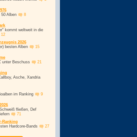
1976
, 50 Alben
8
ark
r" kommt weltweit in die
12
nzeugnis 2026
er) besten Alben
15
ime
C unter Beschuss
21
king
Callboy, Asche, Xandria
dioalben im Ranking
9
2026
Schweiß fließen, Def
iefern
71
r-Ranking
esten Hardcore-Bands
27