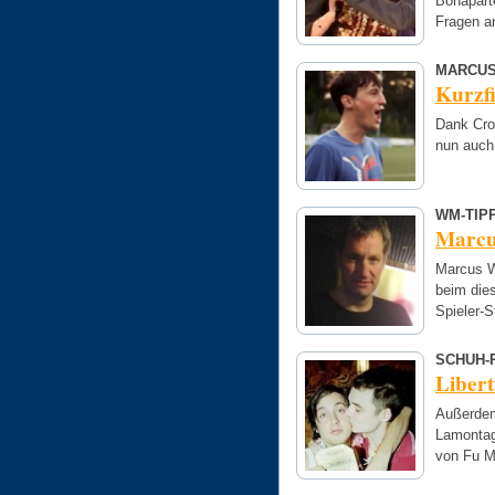
Bonapart
Fragen a
MARCUS
Kurzf
Dank Cro
nun auch
WM-TIP
Marcu
Marcus W
beim dies
Spieler-S
SCHUH-
Libert
Außerdem
Lamontag
von Fu M