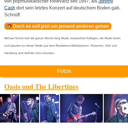
von popmusikalischer Relevanz seit 1997, als
Johnny
Cash
dort sein letztes Konzert auf deutschem Boden gab.
Schnüff.
Doch es soll jetzt um jemand anderen gehen
Michael Schuh hört die ganze Woche lang Musik, beobachtet Kollegen, die Musik hören
und plaudert an dieser Stelle aus dem Redaktions-Nähkästchen. Personen, Orte und
Handlung sind definitiv nicht erfunden.
Fotos
Oasis und The Libertines