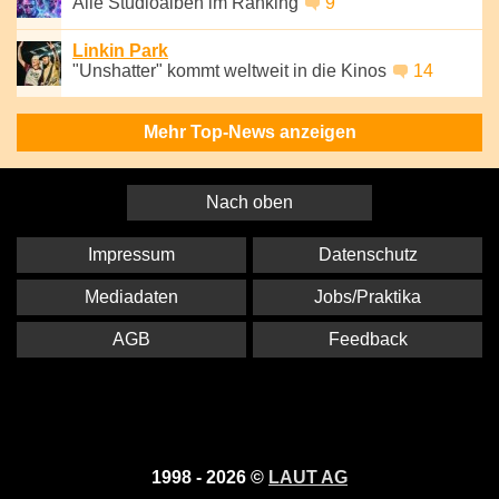
Alle Studioalben im Ranking
9
Linkin Park
"Unshatter" kommt weltweit in die Kinos
14
Mehr Top-News anzeigen
Nach oben
Impressum
Datenschutz
Mediadaten
Jobs/Praktika
AGB
Feedback
1998 - 2026 ©
LAUT AG