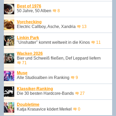
Best of 1976
50 Jahre, 50 Alben
8
Vorchecking
Electric Callboy, Asche, Xandria
13
Linkin Park
"Unshatter" kommt weltweit in die Kinos
11
Wacken 2026
Bier und Schweiß fließen, Def Leppard liefern
71
Muse
Alle Studioalben im Ranking
9
Klassiker-Ranking
Die 30 besten Hardcore-Bands
27
Doubletime
Katja Krasavice ködert Merkel
0