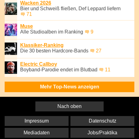
Wacken 2026
Bier und Schweiß fließen, Def Leppard liefern
71
Muse
Alle Studioalben im Ranking
9
Klassiker-Ranking
Die 30 besten Hardcore-Bands
27
Electric Callboy
Boyband-Parodie endet im Blutbad
11
Mehr Top-News anzeigen
Nach oben
Impressum
Datenschutz
Mediadaten
Jobs/Praktika