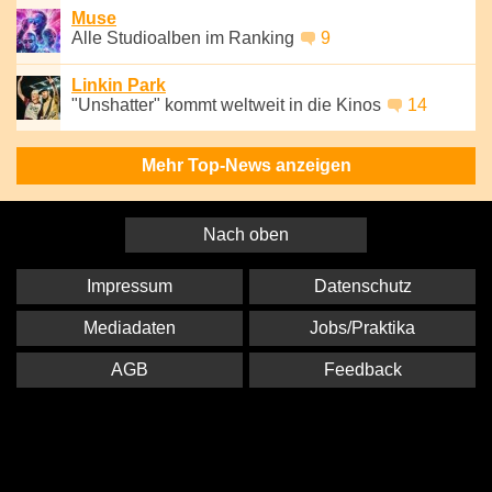
Muse
Alle Studioalben im Ranking
9
Linkin Park
"Unshatter" kommt weltweit in die Kinos
14
Mehr Top-News anzeigen
Nach oben
Impressum
Datenschutz
Mediadaten
Jobs/Praktika
AGB
Feedback