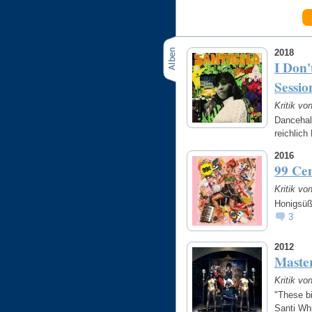
2018
I Don'
Sessio
Kritik vo
Dancehal
reichlic
2016
99 Cen
Kritik vo
Honigsüß.
3
2012
Maste
Kritik vo
"These bi
Santi Whi