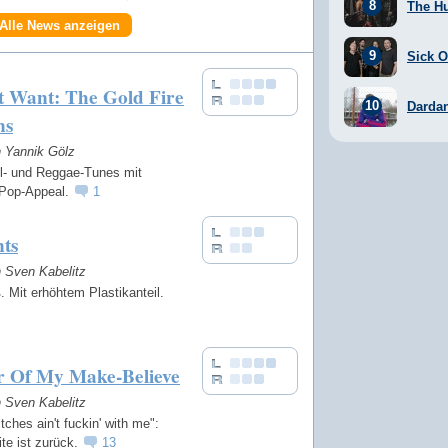
The H
Alle News anzeigen
Sick Of
t Want: The Gold Fire
Darda
ns
n Yannik Gölz
l- und Reggae-Tunes mit
h Pop-Appeal.
1
ts
n Sven Kabelitz
 Mit erhöhtem Plastikanteil.
r Of My Make-Believe
n Sven Kabelitz
tches ain't fuckin' with me":
te ist zurück.
13