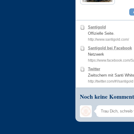
Santigold
Offizielle Seite.
http://www.santigold.com/
Santigold bei Facebook
Netzwerk
https://www.facebook.com/S
Twitter
Zwitschern mit Santi White
http://twitter.com/#!/santigold
Noch keine Komment