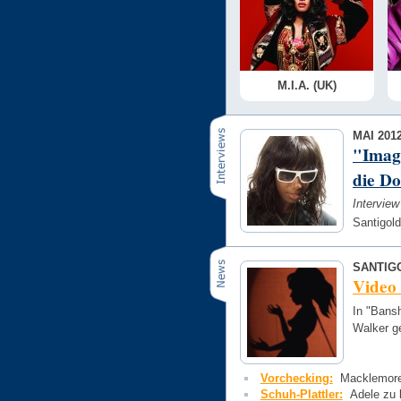
M.I.A. (UK)
MAI 201
"Image
die Do
Intervie
Santigold
SANTIG
Video
In "Bansh
Walker g
Vorchecking:
Macklemore,
Schuh-Plattler:
Adele zu 