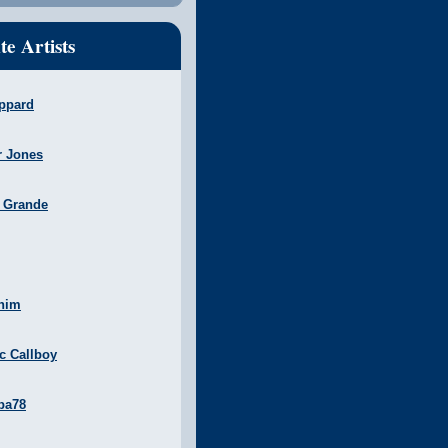
te Artists
ppard
r Jones
a Grande
nim
ic Callboy
ba78