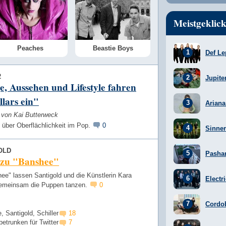
Meistgeklick
Peaches
Beastie Boys
Def Le
2
Jupite
, Aussehen und Lifestyle fahren
llars ein"
Arian
w von Kai Butterweck
 über Oberflächlichkeit im Pop.
0
Sinner
OLD
Pasha
 zu "Banshee"
ee" lassen Santigold und die Künstlerin Kara
Electr
emeinsam die Puppen tanzen.
0
Cordo
 Santigold, Schiller
18
betrunken für Twitter
7