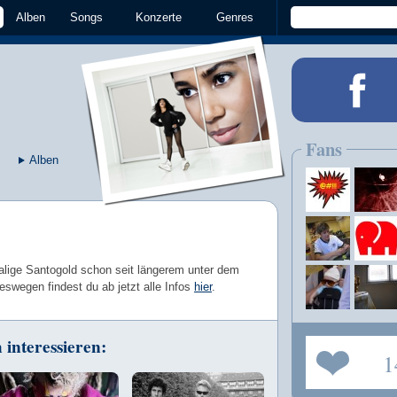
Alben
Songs
Konzerte
Genres
Fans
Alben
alige Santogold schon seit längerem unter dem
swegen findest du ab jetzt alle Infos
hier
.
interessieren:
1