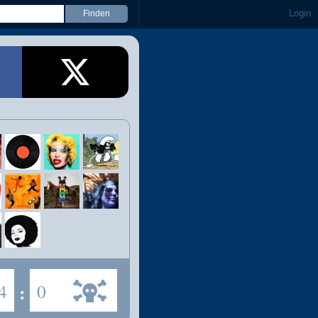
Login
4
:
0