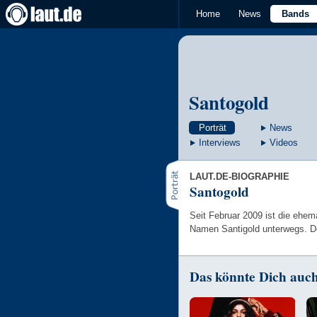
Home
News
Bands
Santogold
Porträt
News
Interviews
Videos
LAUT.DE-BIOGRAPHIE
Santogold
Seit Februar 2009 ist die ehem
Namen Santigold unterwegs. De
Das könnte Dich auch 