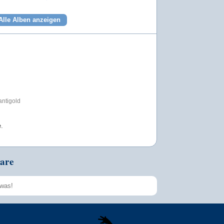
Alle Alben anzeigen
antigold
.
are
Speichern