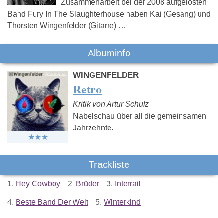
Zusammenarbeit bei der 2008 aufgelösten
Band Fury In The Slaughterhouse haben Kai (Gesang) und
Thorsten Wingenfelder (Gitarre) …
Albuminfo
WINGENFELDER
Retro
Kritik von Artur Schulz
Nabelschau über all die gemeinsamen
Jahrzehnte.
Trackliste
1.
Hey Cowboy
2.
Brüder
3.
Interrail
4.
Beste Band Der Welt
5.
Winterkind