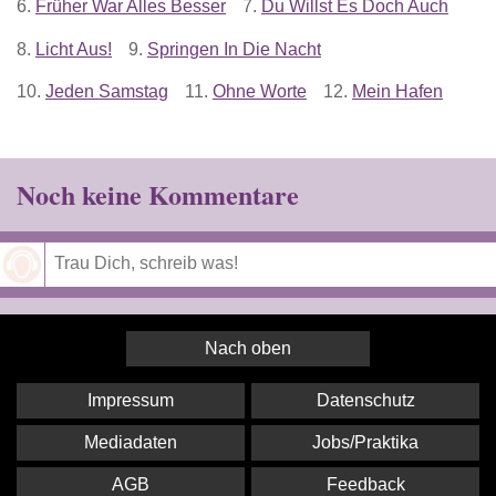
6.
Früher War Alles Besser
7.
Du Willst Es Doch Auch
8.
Licht Aus!
9.
Springen In Die Nacht
10.
Jeden Samstag
11.
Ohne Worte
12.
Mein Hafen
Noch keine Kommentare
Speichern
Nach oben
Impressum
Datenschutz
Mediadaten
Jobs/Praktika
AGB
Feedback