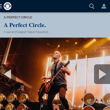
A PERFECT CIRCLE
A Perfect Circle.
© laut.de (Fotograf: Rainer Keuenhof)