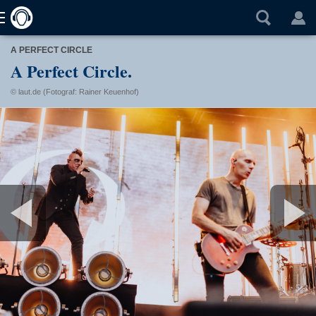
A PERFECT CIRCLE
A Perfect Circle.
© laut.de (Fotograf: Rainer Keuenhof)