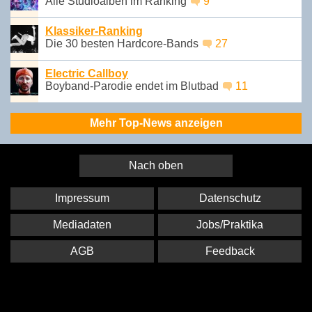
Alle Studioalben im Ranking
9
Klassiker-Ranking
Die 30 besten Hardcore-Bands
27
Electric Callboy
Boyband-Parodie endet im Blutbad
11
Mehr Top-News anzeigen
Nach oben
Impressum
Datenschutz
Mediadaten
Jobs/Praktika
AGB
Feedback