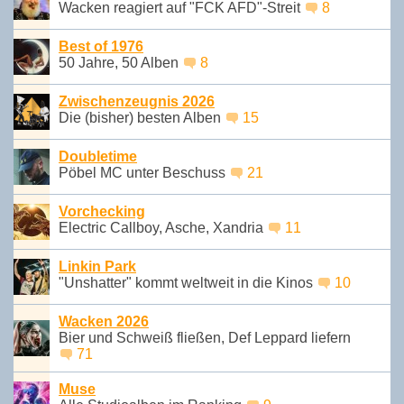
Wacken reagiert auf "FCK AFD"-Streit
8
Best of 1976
50 Jahre, 50 Alben
8
Zwischenzeugnis 2026
Die (bisher) besten Alben
15
Doubletime
Pöbel MC unter Beschuss
21
Vorchecking
Electric Callboy, Asche, Xandria
11
Linkin Park
"Unshatter" kommt weltweit in die Kinos
10
Wacken 2026
Bier und Schweiß fließen, Def Leppard liefern
71
Muse