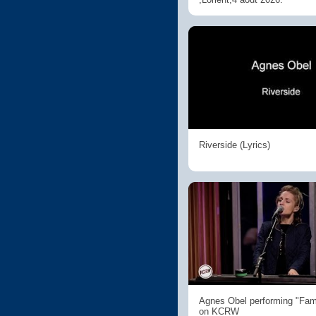
Riverside (Lyrics)
Agnes Obel performing "Fami
on KCRW