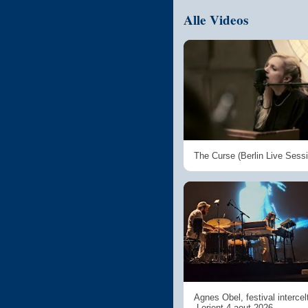
Alle Videos
The Curse (Berlin Live Sess
Agnes Obel, festival intercel
,Lorient,4 aout 2026.