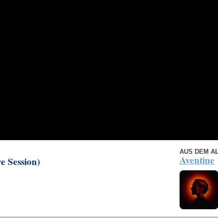
AUS DEM A
Aventine
e Session)