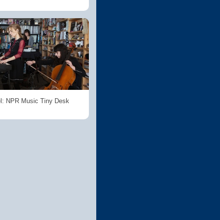
l: NPR Music Tiny Desk