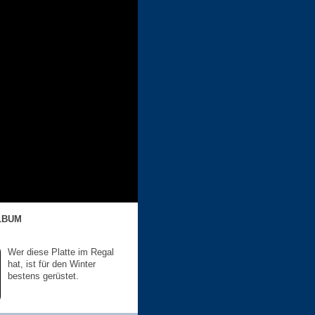
LBUM
Wer diese Platte im Regal
hat, ist für den Winter
bestens gerüstet.