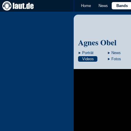
Home
News
Bands
Agnes Obel
Porträt
News
Videos
Fotos