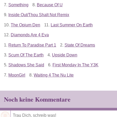
7.
Something
8.
Because Of U
9.
Inside Out/Thou Shalt Not Remix
10.
The Opium Den
11.
Last Summer On Earth
12.
Diamonds Are 4 Eva
1.
Return To Paradise Part 1
2.
State Of Dreams
3.
Scum Of The Earth
4.
Upside Down
5.
Shadows She Said
6.
First Monday In The Y3K
7.
MoonGirl
8.
Waiting 4 The Nu Lite
Noch keine Kommentare