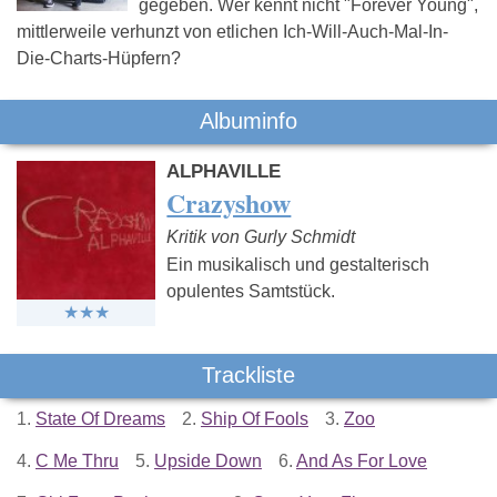
gegeben. Wer kennt nicht "Forever Young",
mittlerweile verhunzt von etlichen Ich-Will-Auch-Mal-In-
Die-Charts-Hüpfern?
Albuminfo
ALPHAVILLE
Crazyshow
Kritik von Gurly Schmidt
Ein musikalisch und gestalterisch
opulentes Samtstück.
Trackliste
1.
State Of Dreams
2.
Ship Of Fools
3.
Zoo
4.
C Me Thru
5.
Upside Down
6.
And As For Love