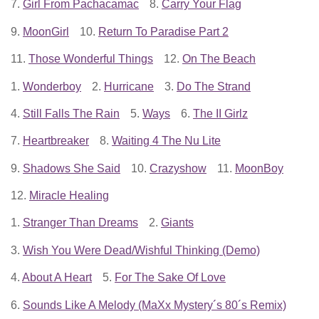
7.
Girl From Pachacamac
8.
Carry Your Flag
9.
MoonGirl
10.
Return To Paradise Part 2
11.
Those Wonderful Things
12.
On The Beach
1.
Wonderboy
2.
Hurricane
3.
Do The Strand
4.
Still Falls The Rain
5.
Ways
6.
The II Girlz
7.
Heartbreaker
8.
Waiting 4 The Nu Lite
9.
Shadows She Said
10.
Crazyshow
11.
MoonBoy
12.
Miracle Healing
1.
Stranger Than Dreams
2.
Giants
3.
Wish You Were Dead/Wishful Thinking (Demo)
4.
About A Heart
5.
For The Sake Of Love
6.
Sounds Like A Melody (MaXx Mystery´s 80´s Remix)