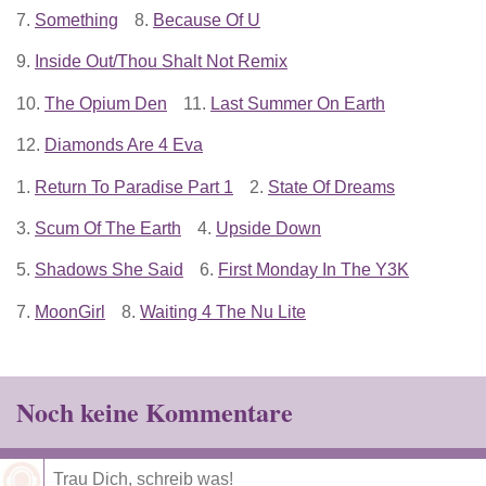
7.
Something
8.
Because Of U
9.
Inside Out/Thou Shalt Not Remix
10.
The Opium Den
11.
Last Summer On Earth
12.
Diamonds Are 4 Eva
1.
Return To Paradise Part 1
2.
State Of Dreams
3.
Scum Of The Earth
4.
Upside Down
5.
Shadows She Said
6.
First Monday In The Y3K
7.
MoonGirl
8.
Waiting 4 The Nu Lite
Noch keine Kommentare