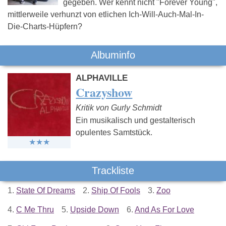
gegeben. Wer kennt nicht "Forever Young",
mittlerweile verhunzt von etlichen Ich-Will-Auch-Mal-In-
Die-Charts-Hüpfern?
Albuminfo
ALPHAVILLE
Crazyshow
Kritik von Gurly Schmidt
Ein musikalisch und gestalterisch
opulentes Samtstück.
Trackliste
1.
State Of Dreams
2.
Ship Of Fools
3.
Zoo
4.
C Me Thru
5.
Upside Down
6.
And As For Love