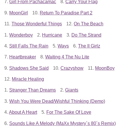
7.
Girl From Pachacamac
8.
Carry Your Flag
9.
MoonGirl
10.
Return To Paradise Part 2
11.
Those Wonderful Things
12.
On The Beach
1.
Wonderboy
2.
Hurricane
3.
Do The Strand
4.
Still Falls The Rain
5.
Ways
6.
The II Girlz
7.
Heartbreaker
8.
Waiting 4 The Nu Lite
9.
Shadows She Said
10.
Crazyshow
11.
MoonBoy
12.
Miracle Healing
1.
Stranger Than Dreams
2.
Giants
3.
Wish You Were Dead/Wishful Thinking (Demo)
4.
About A Heart
5.
For The Sake Of Love
6.
Sounds Like A Melody (MaXx Mystery´s 80´s Remix)