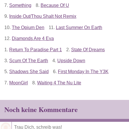
7.
Something
8.
Because Of U
9.
Inside Out/Thou Shalt Not Remix
10.
The Opium Den
11.
Last Summer On Earth
12.
Diamonds Are 4 Eva
1.
Return To Paradise Part 1
2.
State Of Dreams
3.
Scum Of The Earth
4.
Upside Down
5.
Shadows She Said
6.
First Monday In The Y3K
7.
MoonGirl
8.
Waiting 4 The Nu Lite
Noch keine Kommentare