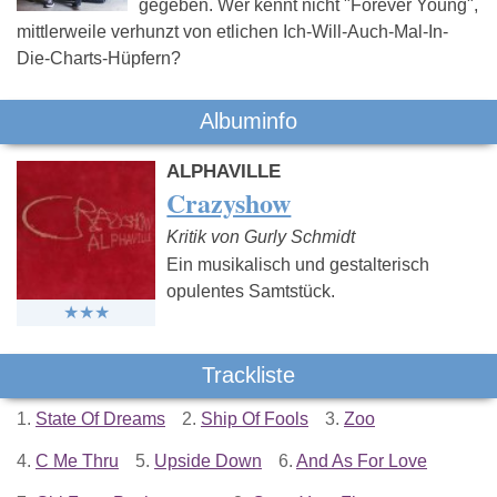
gegeben. Wer kennt nicht "Forever Young",
mittlerweile verhunzt von etlichen Ich-Will-Auch-Mal-In-
Die-Charts-Hüpfern?
Albuminfo
ALPHAVILLE
Crazyshow
Kritik von Gurly Schmidt
Ein musikalisch und gestalterisch
opulentes Samtstück.
Trackliste
1.
State Of Dreams
2.
Ship Of Fools
3.
Zoo
4.
C Me Thru
5.
Upside Down
6.
And As For Love