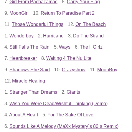
7.
Girl From Pachacamac
8.
Carry Your Flag
9.
MoonGirl
10.
Return To Paradise Part 2
11.
Those Wonderful Things
12.
On The Beach
1.
Wonderboy
2.
Hurricane
3.
Do The Strand
4.
Still Falls The Rain
5.
Ways
6.
The II Girlz
7.
Heartbreaker
8.
Waiting 4 The Nu Lite
9.
Shadows She Said
10.
Crazyshow
11.
MoonBoy
12.
Miracle Healing
1.
Stranger Than Dreams
2.
Giants
3.
Wish You Were Dead/Wishful Thinking (Demo)
4.
About A Heart
5.
For The Sake Of Love
6.
Sounds Like A Melody (MaXx Mystery´s 80´s Remix)