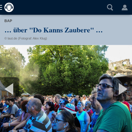
BAP
… über "Do Kanns Zaubere" …
© laut.de (Fotograf: Alex Klug)